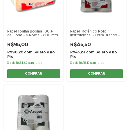
Papel Toalha Bobina 100%
Papel Higiênico Rolo
celulose - 6 Rolos - 200 mts
Institucional - Extra Branco -
8 Rolos - 300 mts
R$95,00
R$45,50
R$90,25
com
Boleto e no
R$43,23
com
Boleto e no
Pix
Pix
3
x
de
R$31,67
sem juros
3
x
de
R$15,17
sem juros