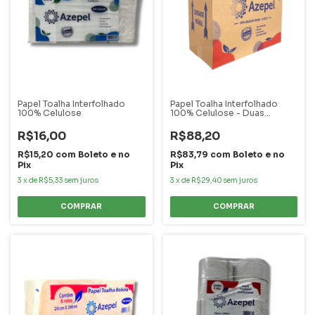
Papel Toalha Interfolhado
Papel Toalha Interfolhado
100% Celulose
100% Celulose - Duas
Dobras - 4800 Folhas
R$16,00
R$88,20
R$15,20
com
Boleto e no
R$83,79
com
Boleto e no
Pix
Pix
3
x
de
R$5,33
sem juros
3
x
de
R$29,40
sem juros