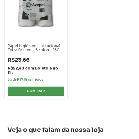
Papel Higiênico Institucional -
Extra Branco - 8 rolos - 160
metros
R$23,66
R$22,48
com
Boleto e no
Pix
3
x
de
R$7,89
sem juros
Veja o que falam da nossa loja