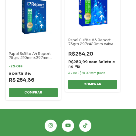
Papel Sulfite A3 Report
75grs 297x420mm caixa
com 5 pacotes de 500
folhas cada
R$264,20
Papel Sulfite A4 Report
75grs 210mmx297mm
caixa com 10 resmas de
R$250,99
com
Boleto e
500 folhas cada -
no Pix
-
2
%
OFF
Combos de 1 a 5 caixas
3
x
de
R$88,07
sem juros
a partir de:
R$ 254,36
COMPRAR