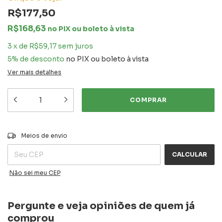
R$177,50
R$168,63
no PIX ou boleto à vista
3
x
de
R$59,17
sem juros
5% de desconto
no PIX ou boleto à vista
Ver mais detalhes
ALTERAR CEP
Entregas para o CEP:
Meios de envio
CALCULAR
Não sei meu CEP
Pergunte e veja opiniões de quem já
comprou